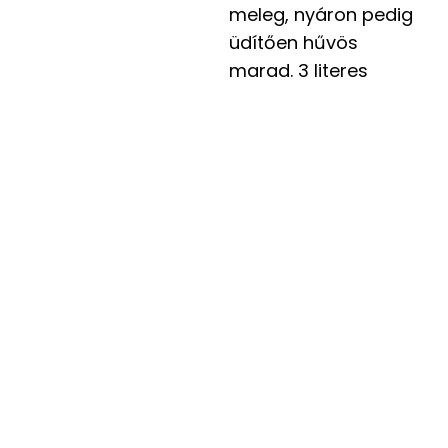
meleg, nyáron pedig
üdítően hűvös
marad. 3 literes
Turacucc.hu
Email: info@turacucc.hu