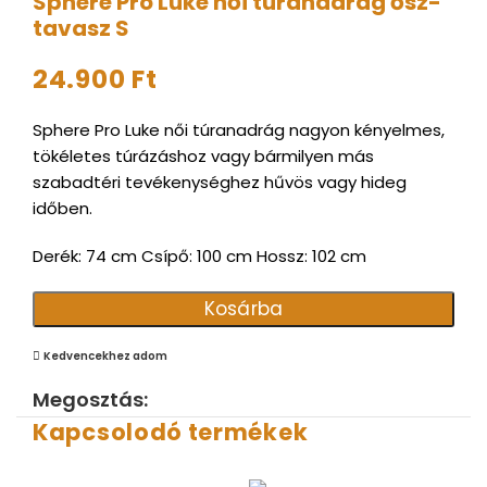
Sphere Pro Luke női túranadrág ősz-
tavasz S
24.900
Ft
Sphere Pro Luke női túranadrág nagyon kényelmes,
tökéletes túrázáshoz vagy bármilyen más
szabadtéri tevékenységhez hűvös vagy hideg
időben.
Derék: 74 cm Csípő: 100 cm Hossz: 102 cm
Kosárba
Kedvencekhez adom
Megosztás:
Kapcsolodó termékek