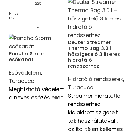
-22%
Nincs
készleten
Hot
Deuter Streamer
Thermo Bag 3.0 l –
Poncho Storm
hőszigetelő 3 literes
Po
esőkabát
hidratáló
fe
rendszerhez
Esővédelem
,
E
Hidratáló rendszerek
,
Turacucc
T
Turacucc
Megbízható védelem
5.
Streamer hidratatló
a heves esőzés ellen.
so
rendszerhez
fe
kialakított szigetelt
tok használatával ,
az ital télen kellemes