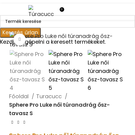
0
MENÜ
0
FT
BELÉPÉS/REIGSZTRÁCI
Keresés űrlap
Kattintson a nagyításhoz
Kezdje el gépelni a keresett termékeket.
Főoldal
Turacucc
Sphere Pro Luke női túranadrág ősz-
tavasz S