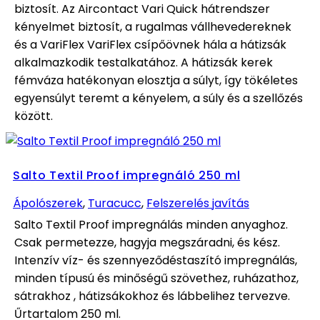
biztosít. Az Aircontact Vari Quick hátrendszer
kényelmet biztosít, a rugalmas vállhevedereknek
és a VariFlex VariFlex csípőövnek hála a hátizsák
alkalmazkodik testalkatához. A hátizsák kerek
fémváza hatékonyan elosztja a súlyt, így tökéletes
egyensúlyt teremt a kényelem, a súly és a szellőzés
között.
Salto Textil Proof impregnáló 250 ml
Ápolószerek
,
Turacucc
,
Felszerelés javítás
Salto Textil Proof impregnálás minden anyaghoz.
Csak permetezze, hagyja megszáradni, és kész.
Intenzív víz- és szennyeződéstaszító impregnálás,
minden típusú és minőségű szövethez, ruházathoz,
sátrakhoz , hátizsákokhoz és lábbelihez tervezve.
Űrtartalom 250 ml.