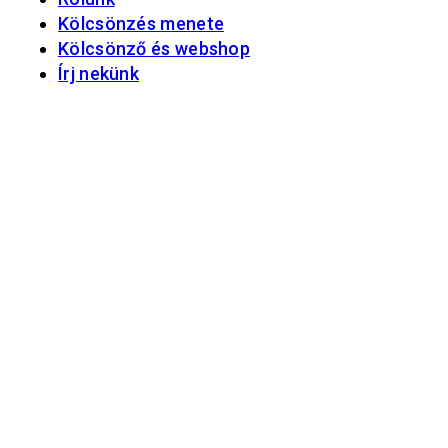
Kölcsönzés menete
Kölcsönző és webshop
Írj nekünk
-28%
Hot
Kattintson a nagyításhoz