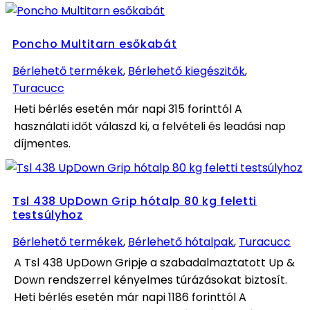
Poncho Multitarn esőkabát
Bérlehető termékek
,
Bérlehető kiegészitők
,
Turacucc
Heti bérlés esetén már napi 315 forinttól A
használati időt válaszd ki, a felvételi és leadási nap
díjmentes.
Tsl 438 UpDown Grip hótalp 80 kg feletti
testsúlyhoz
Bérlehető termékek
,
Bérlehető hótalpak
,
Turacucc
A Tsl 438 UpDown Gripje a szabadalmaztatott Up &
Down rendszerrel kényelmes túrázásokat biztosít.
Heti bérlés esetén már napi 1186 forinttól A