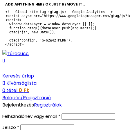
ADD ANYTHING HERE OR JUST REMOVE IT…
<!-- Global site tag (gtag.js) - Google Analytics -->

<script async src="https://www.googletagmanager.com/gtag/js?id
<script>

  window.dataLayer = window.dataLayer || [];

  function gtag(){dataLayer.push(arguments);}

  gtag('js', new Date());

  gtag('config', 'G-62W42TPLKN');

</script>
Keresés űrlap
Kívánságlista
0
Ft
0
tétel
Belépés/Reigsztráció
Bejelentkezés
Regisztrálok
Felhsználónév vagy email
*
Jelszó
*