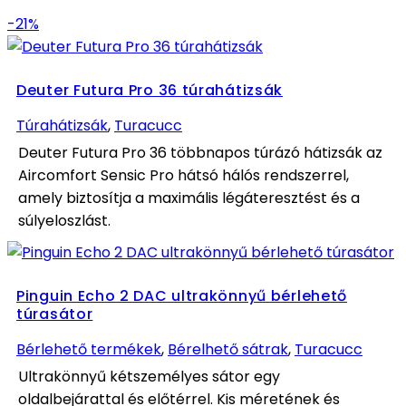
-21%
Deuter Futura Pro 36 túrahátizsák
Túrahátizsák
,
Turacucc
Deuter Futura Pro 36 többnapos túrázó hátizsák az
Aircomfort Sensic Pro hátsó hálós rendszerrel,
amely biztosítja a maximális légáteresztést és a
súlyeloszlást.
Pinguin Echo 2 DAC ultrakönnyű bérlehető
túrasátor
Bérlehető termékek
,
Bérelhető sátrak
,
Turacucc
Ultrakönnyű kétszemélyes sátor egy
oldalbejárattal és előtérrel. Kis méretének és