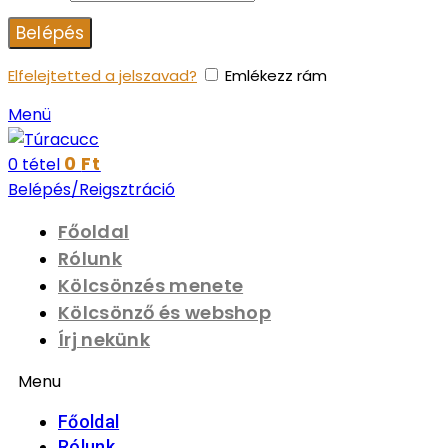
Belépés
Elfelejtetted a jelszavad?
Emlékezz rám
Menü
0
Ft
0
tétel
Belépés/Reigsztráció
Főoldal
Rólunk
Kölcsönzés menete
Kölcsönző és webshop
Írj nekünk
Menu
Főoldal
Rólunk