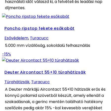
használati időt válaszd ki, a felvételi és leadási nap
díjmentes.
Poncho ripstop fekete esőkabát
Esővédelem
,
Turacucc
5.000 mm vízállóság, sokoldalú felhasználás
-15%
Deuter Aircontact 55+10 túrahátizsák
Túrahátizsák
,
Turacucc
A Deuter márkájú Aircontact 55+10 hátizsák erős és
könnyű poliamid szövetből készült, amely ellenáll a
szakadásnak, a gerinc mentén található hatékony
szellőzés pedig akár 15% -kal kevesebb verejtéket