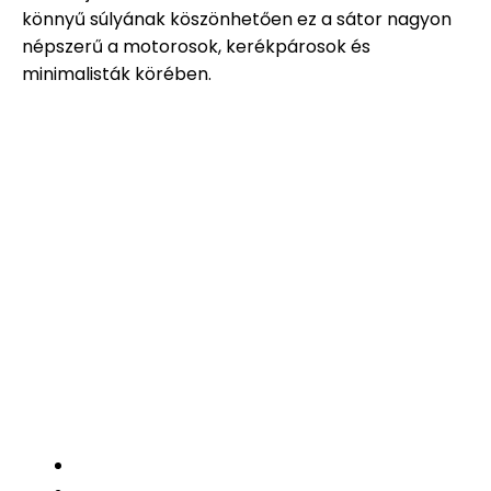
könnyű súlyának köszönhetően ez a sátor nagyon
népszerű a motorosok, kerékpárosok és
minimalisták körében.
Turacucc.hu
Email: info@turacucc.hu
Tel: : +36 70 332 0445
Adószám: 57721901-1-33
Bankszámlaszám: 11703037-21457342
Hasznos linkek
Kapcsolat