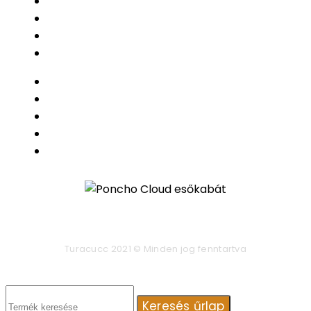
Adatvédelem
Általános Szerződési Feltételek
Elállási nyilatkozat
Fiókom
Kapcsolat
Adatvédelem
Általános Szerződési Feltételek
Elállási nyilatkozat
Fiókom
Turacucc 2021 © Minden jog fenntartva
Keresés űrlap