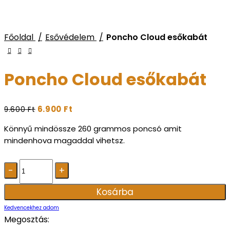
Főoldal
Esővédelem
Poncho Cloud esőkabát
Poncho Cloud esőkabát
6.900
Ft
9.600
Ft
Könnyű mindössze 260 grammos poncsó amit
mindenhova magaddal vihetsz.
Poncho
Cloud
esőkabát
Kosárba
mennyiség
Kedvencekhez adom
Megosztás: