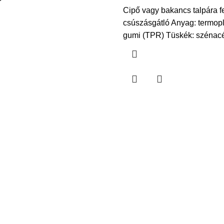
Cipő vagy bakancs talpára f
csúszásgátló Anyag: termopl
gumi (TPR) Tüskék: szénac