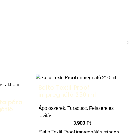
Salto Textil Proof
impregnáló 250 ml
talpára
gátló
Ápolószerek
,
Turacucc
,
Felszerelés
javítás
3.900
Ft
Salto Textil Proof impregnálás minden