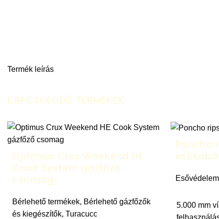
Termék leírás
KAPCSOLODÓ TERMÉKEK
Poncho r
Optimus Crux Weekend HE
esőkabá
Cook System gázfőző
csomag
Esővédelem
Bérlehető termékek
,
Bérlehető gázfőzők
5.000 mm ví
és kiegészítők
,
Turacucc
felhasználá