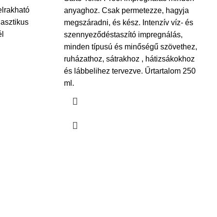
elrakható
anyaghoz. Csak permetezze, hagyja
asztikus
megszáradni, és kész. Intenzív víz- és
él
szennyeződéstaszító impregnálás,
minden típusú és minőségű szövethez,
ruházathoz, sátrakhoz , hátizsákokhoz
és lábbelihez tervezve. Űrtartalom 250
ml.