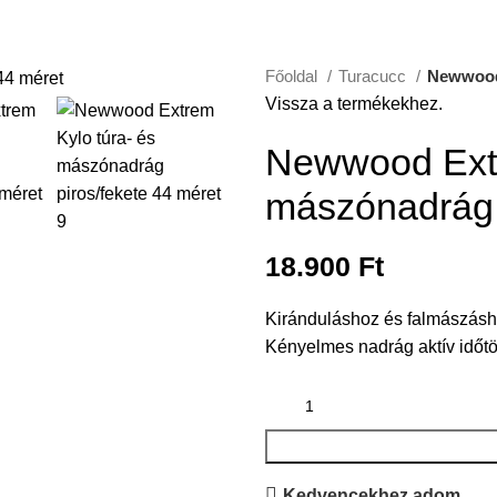
Főoldal
Turacucc
Newwood 
Vissza a termékekhez.
Newwood Extr
mászónadrág 
18.900
Ft
Kiránduláshoz és falmászáshoz
Kényelmes nadrág aktív időtö
Kedvencekhez adom