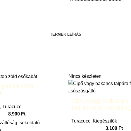
TERMÉK LEÍRÁS
Nincs készleten
ipstop zöld
t
Cipő vagy bakancs 
felrakható csúszás
,
Turacucc
8.900
Ft
Turacucc
,
Kiegészítők
zállóság, sokoldalú
3.100
Ft
s