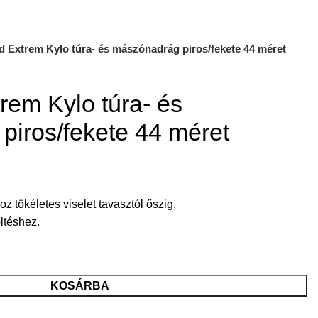
Extrem Kylo túra- és mászónadrág piros/fekete 44 méret
em Kylo túra- és
piros/fekete 44 méret
 tökéletes viselet tavasztól őszig.
ltéshez.
KOSÁRBA