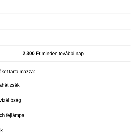
2.300
Ft
minden további nap
ket tartalmazza:
rahátizsák
vízállóság
ch fejlámpa
ák