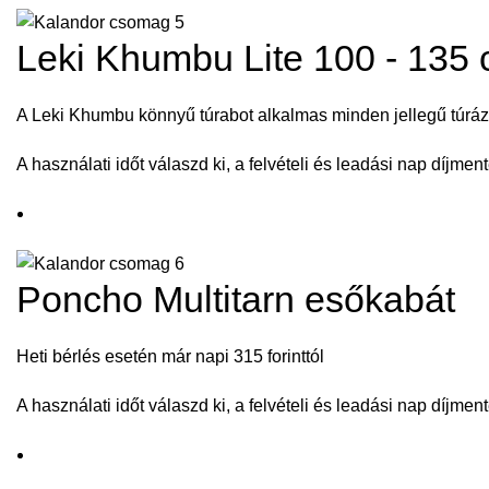
Leki Khumbu Lite 100 - 135 
A Leki Khumbu könnyű túrabot alkalmas minden jellegű túráz
A használati időt válaszd ki, a felvételi és leadási nap díjment
Poncho Multitarn esőkabát
Heti bérlés esetén már napi 315 forinttól
A használati időt válaszd ki, a felvételi és leadási nap díjment