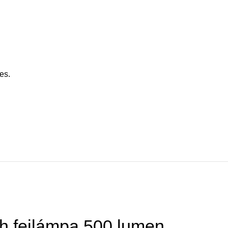
es.
ch fejlámpa 500 lumen