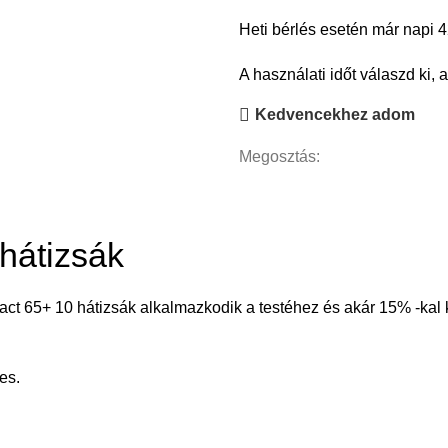
Heti bérlés esetén már napi 42
A használati időt válaszd ki, 
Kedvencekhez adom
Megosztás:
ahátizsák
ntact 65+ 10 hátizsák alkalmazkodik a testéhez és akár 15% -kal 
es.