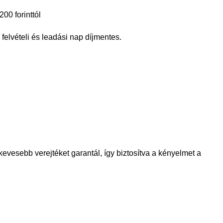
00 forinttól
a felvételi és leadási nap díjmentes.
kevesebb verejtéket garantál, így biztosítva a kényelmet a