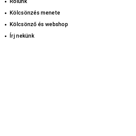
Rólunk
Kölcsönzés menete
Kölcsönző és webshop
Írj nekünk
HOT
Kattintson a nagyításhoz