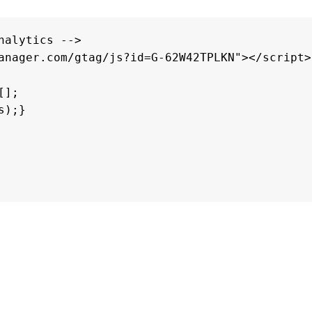
alytics -->

anager.com/gtag/js?id=G-62W42TPLKN"></script>

0
0
Ft