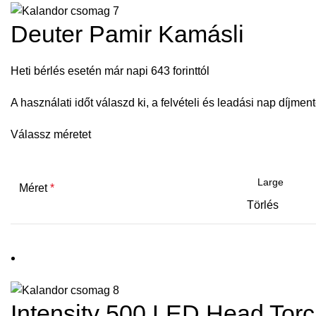
Deuter Pamir Kamásli
Heti bérlés esetén már napi 643 forinttól
A használati időt válaszd ki, a felvételi és leadási nap díjment
Válassz méretet
Méret
*
Törlés
Intensity 500 LED Head Tor