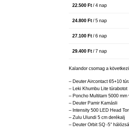
22.500
Ft
/ 4 nap
24.800
Ft
/ 5 nap
27.100
Ft
/ 6 nap
29.400
Ft
/ 7 nap
Kalandor csomag a következő
– Deuter Aircontact 65+10 tú
– Leki Khumbu Lite túrabotot
– Poncho Multitarn 5000 mm 
– Deuter Pamir Kamásli
– Intensity 500 LED Head Tor
– Zulu Ulundi 5 cm derékalj
– Deuter Orbit SQ -5° hálózs