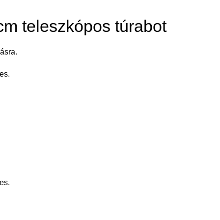
cm teleszkópos túrabot
ásra.
es.
es.