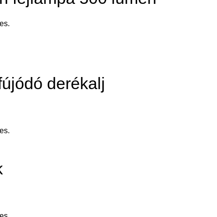
es.
fújódó derékalj
es.
k
es.