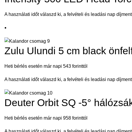
A használati időt válaszd ki, a felvételi és leadási nap díjment
Zulu Ulundi 5 cm black önfel
Heti bérlés esetén már napi 543 forinttól
A használati időt válaszd ki, a felvételi és leadási nap díjment
Deuter Orbit SQ -5° hálózsá
Heti bérlés esetén már napi 958 forinttól
A használati időt válaszd ki, a felvételi és leadási nap díjment