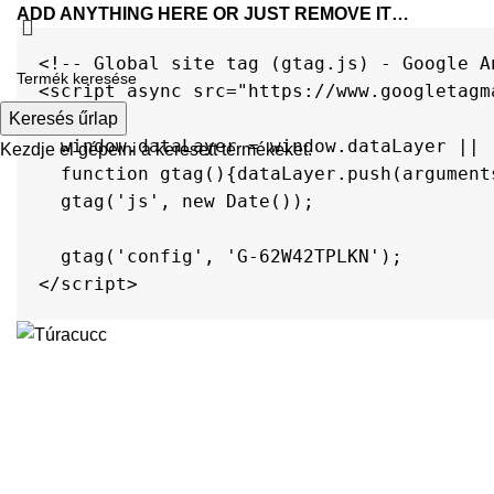
ADD ANYTHING HERE OR JUST REMOVE IT…
<!-- Global site tag (gtag.js) - Google An
<script async src="https://www.googletagm
<script>

Keresés űrlap
  window.dataLayer = window.dataLayer || [];

Kezdje el gépelni a keresett termékeket.
  function gtag(){dataLayer.push(arguments);}

  gtag('js', new Date());

  gtag('config', 'G-62W42TPLKN');

</script>